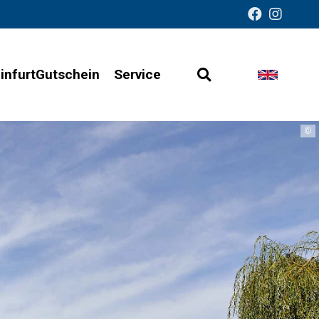
infurtGutschein
Service
Open
Change
Barrier-
search
languag
free
©
presentation