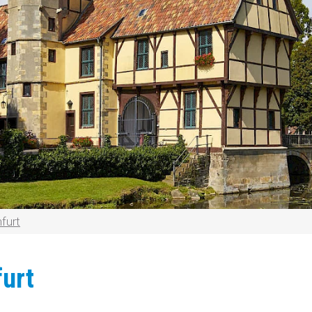
furt
furt