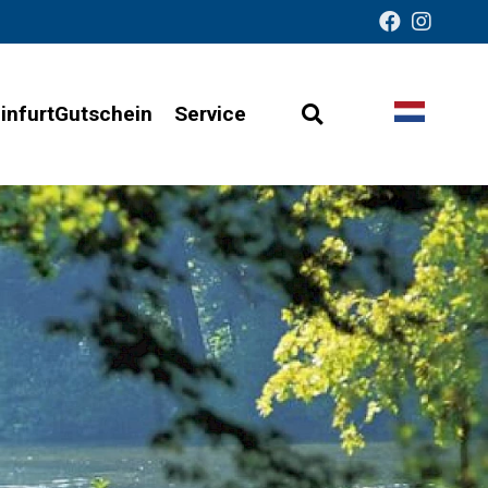
infurtGutschein
Service
Open
Taal
Presentatie
zoeken
wijzigen
zonder
barrières