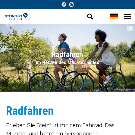
Suche
Sprache
Me
Barrierefreie
öf
öffnen
wechsel
©
Darstellung
Radfahren
im Herzen des Münsterlandes
Radfahren
Erleben Sie Steinfurt mit dem Fahrrad! Das
Münsterland bietet ein hervorragend