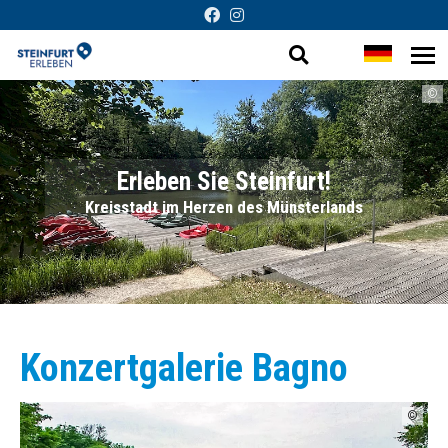
Suche
Sprache
Me
Barrierefreie
öf
öffnen
wechsel
©
Darstellung
Erleben Sie Steinfurt!
Kreisstadt im Herzen des Münsterlands
Konzertgalerie Bagno
©