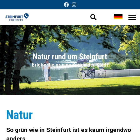
Suche
Sprache
Me
Barrierefreie
öf
öffnen
wechsel
Darstellung
Natur rund um Steinfurt
Erlebe die grünen Seiten der Stadt
Natur
So grün wie in Steinfurt ist es kaum irgendwo
anders.