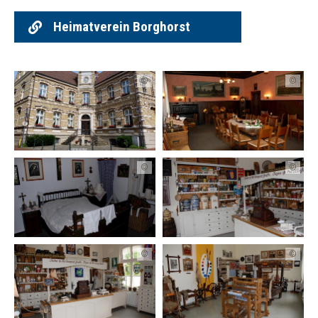
Heimatverein Borghorst
©
©
©
©
©
©