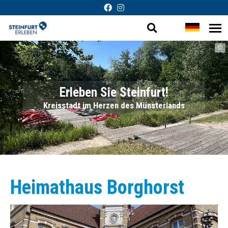
Suche
Sprache
Me
Barrierefreie
öf
öffnen
wechsel
©
Darstellung
Erleben Sie Steinfurt!
Kreisstadt im Herzen des Münsterlands
Heimathaus Borghorst