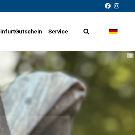
infurtGutschein
Service
Suche
Sprache
Barrierefreie
öffnen
wechsel
Darstellung
©