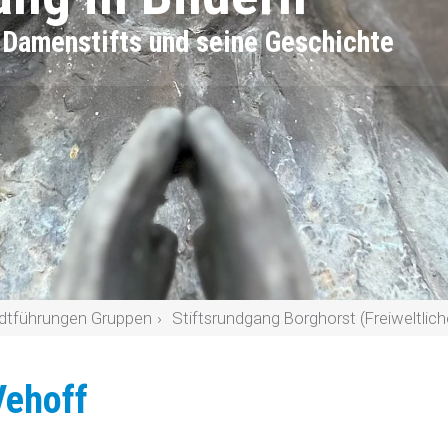
r Damenstifts und seine Geschichte
dtführungen Gruppen
Stiftsrundgang Borghorst (Freiweltlic
Vehoff