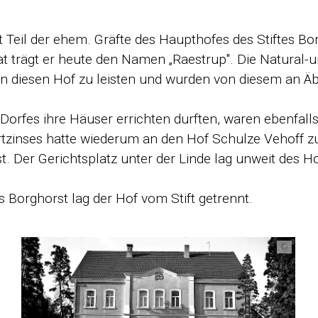
st Teil der ehem. Gräfte des Haupthofes des Stiftes 
eirat trägt er heute den Namen „Raestrup". Die Natura
 an diesen Hof zu leisten und wur­den von diesem an Äb
orfes ihre Häuser errichten durften, waren ebenfalls 
ortzinses hatte wiederum an den Hof Schulze Vehoff z
rst. Der Gerichtsplatz unter der Linde lag unweit de
s Borghorst lag der Hof vom Stift getrennt.
©